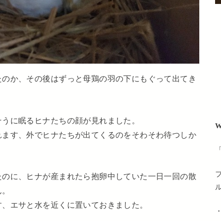
たのか、その後はずっと母鶏の羽の下にもぐって出てき
そうに眠るヒナたちの顔が見れました。
W
れます、外でヒナたちが出てくるのをそわそわ待つしか
たのに、ヒナが産まれたら抱卵中していた一日一回の散
ん。
す、エサと水を近くに置いておきました。