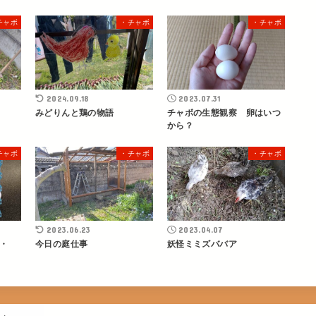
チャボ
・チャボ
・チャボ
2024.09.18
2023.07.31
みどりんと鶏の物語
チャボの生態観察 卵はいつ
から？
チャボ
・チャボ
・チャボ
2023.06.23
2023.04.07
・
今日の庭仕事
妖怪ミミズババア