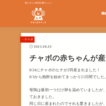
糸たのし自給自服らいふ!
機
単発
・チャボ
2023.08.25
チャボの赤ちゃんが産
8/24にチャボのヒナが2羽産まれました！
8/3から抱卵を始めてきっかり21日間でした
母鶏は最初一つだけ卵を温めていましたが
ておきました。
同じ日に産まれたのでそれも驚きましたが