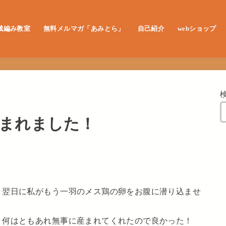
械編み教室
無料メルマガ「あみとら」
自己紹介
webショップ
レッスン申し込み
まれました！
。
、翌日に私がもう一羽のメス鶏の卵をお腹に潜り込ませ
、何はともあれ無事に産まれてくれたので良かった！