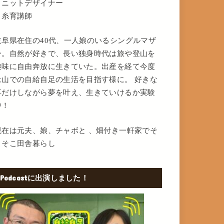
・ニットデザイナー
・糸育講師
岐阜県在住の40代、一人娘のいるシングルマザ
ー。自然が好きで、長い独身時代は旅や登山を
趣味に自由奔放に生きていた。出産を経て今度
は山での自給自足の生活を目指す様に。 好きな
事だけしながら夢を叶え、生きていけるか実験
中！
現在は元夫、娘、チャボと 、畑付き一軒家でそ
こそこ田舎暮らし
Podcastに出演しました！