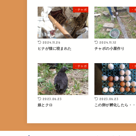
・チャボ
・
2024.11.26
2024.11.12
ヒナが猫に咬まれた
チャボの小屋作り
・チャボ
・
2023.06.23
2023.06.23
娘とクロ
この卵が孵化したら・・