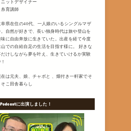
・ニットデザイナー
・糸育講師
岐阜県在住の40代、一人娘のいるシングルマザ
ー。自然が好きで、長い独身時代は旅や登山を
趣味に自由奔放に生きていた。出産を経て今度
は山での自給自足の生活を目指す様に。 好きな
事だけしながら夢を叶え、生きていけるか実験
中！
現在は元夫、娘、チャボと 、畑付き一軒家でそ
こそこ田舎暮らし
Podcastに出演しました！