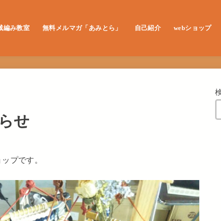
械編み教室
無料メルマガ「あみとら」
自己紹介
webショップ
レッスン申し込み
らせ
ョップです。