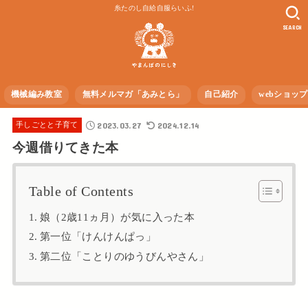
糸たのし自給自服らいふ!
SEARCH
機械編み教室
無料メルマガ「あみとら」
自己紹介
webショップ
2023.03.27
2024.12.14
手しごとと子育て
今週借りてきた本
Table of Contents
娘（2歳11ヵ月）が気に入った本
第一位「けんけんぱっ」
第二位「ことりのゆうびんやさん」