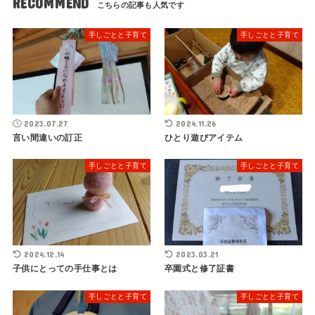
RECOMMEND
手しごとと子育て
手しごとと子育て
2023.07.27
2024.11.26
言い間違いの訂正
ひとり遊びアイテム
手しごとと子育て
手しごとと子育て
2024.12.14
2023.03.21
子供にとっての手仕事とは
卒園式と修了証書
手しごとと子育て
手しごとと子育て