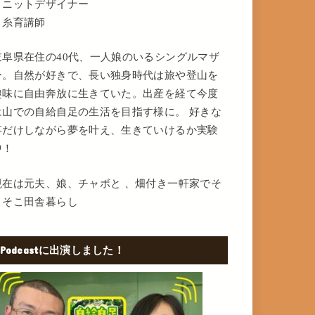
・ニットデザイナー
・糸育講師
岐阜県在住の40代、一人娘のいるシングルマザ
ー。自然が好きで、長い独身時代は旅や登山を
趣味に自由奔放に生きていた。出産を経て今度
は山での自給自足の生活を目指す様に。 好きな
事だけしながら夢を叶え、生きていけるか実験
中！
現在は元夫、娘、チャボと 、畑付き一軒家でそ
こそこ田舎暮らし
Podcastに出演しました！