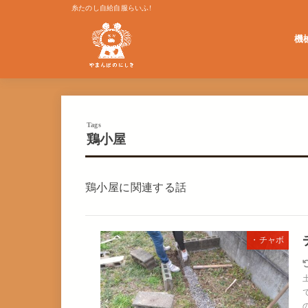
糸たのし自給自服らいふ!
機
単発
鶏小屋
鶏小屋に関連する話
・チャボ