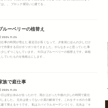
ては。。 ブロック塀沿いに建てる...
ブルーベリーの植替え
2024.11.26
庭仕事の時間が増えた 最近日が長くなって、夕食前にほんの少しだけ
外で作業する日がポツポツ出てきました。やらなきゃと思っていた事
を少しずつこなしています。 今日はブルーベリーの植替えです。鉢植
えしていたものを地植えにします...
家族で庭仕事
2024.11.26
今日は皆お休みが合ったので、雨が上がった午後の少しの時間で庭仕
事しました。 元夫は使ってない小屋の解体です。これをチャボの小屋
に建て替えるそうです。 私はスパイラルガーデンづくり。元夫は「そ