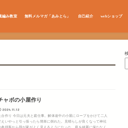
械編み教室
無料メルマガ「あみとら」
自己紹介
webショップ
レッスン申し込み
チャボの小屋作り
2024.11.12
土台作り 今日は元夫と庭仕事。解体途中の小屋にロープをかけて二人
でえいやっと引っ張ったら簡単に倒れた。見晴らしが良くなって神社
の参拝客から我が家がよく見えるようになった、庭を綺麗に保たなく