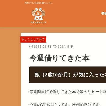
糸たのし自給自服らいふ!
機
単発
手しごとと子育て
2023.02.27
2024.12.14
今週借りてきた本
娘（2歳10か月）が気に入った
毎週図書館で借りてきた本で娘のリピート
今週の第1位は2つです。圧倒的勝利です。