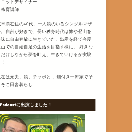
・ニットデザイナー
・糸育講師
岐阜県在住の40代、一人娘のいるシングルマザ
ー。自然が好きで、長い独身時代は旅や登山を
趣味に自由奔放に生きていた。出産を経て今度
は山での自給自足の生活を目指す様に。 好きな
事だけしながら夢を叶え、生きていけるか実験
中！
現在は元夫、娘、チャボと 、畑付き一軒家でそ
こそこ田舎暮らし
Podcastに出演しました！