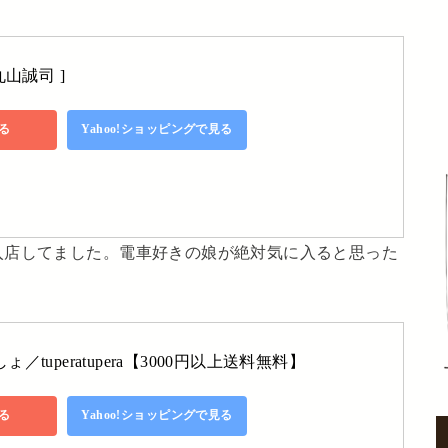
丸山誠司 ]
る
Yahoo!ショッピングで見る
入店してました。電車好きの娘が絶対気に入ると思った
tuperatupera【3000円以上送料無料】
る
Yahoo!ショッピングで見る