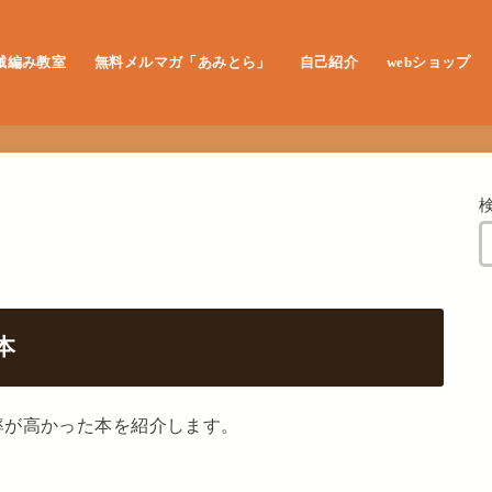
械編み教室
無料メルマガ「あみとら」
自己紹介
webショップ
レッスン申し込み
本
率が高かった本を紹介します。